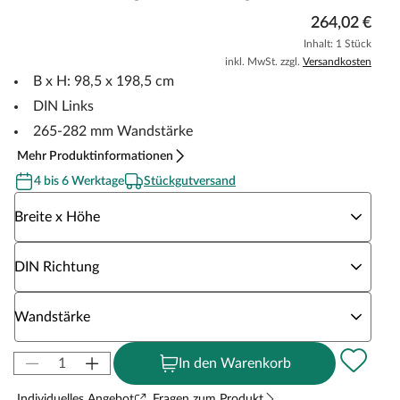
264,02 €
Inhalt: 1 Stück
inkl. MwSt. zzgl.
Versandkosten
B x H: 98,5 x 198,5 cm
DIN Links
265-282 mm Wandstärke
Mehr Produktinformationen
4 bis 6 Werktage
Stückgutversand
Wähle eine Breite x Höhe
Breite x Höhe
Wähle eine DIN Richtung
DIN Richtung
Wähle eine Wandstärke
Wandstärke
In den Warenkorb
Individuelles Angebot
Fragen zum Produkt