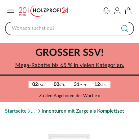
Menü
Kontakt
Konto
Warenk
GROSSER SSV!
Mega-Rabatte bis 65 % in vielen Kategorien.
02
02
31
12
TAGE
STD.
MIN.
SEK.
Zu den Angeboten der Woche »
Startseite
Innentüren mit Zarge als Komplettset