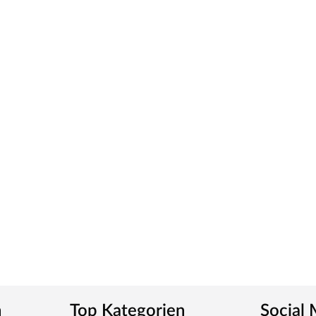
ious Pressure Laminate) genannt, die widerstandsfähig,
von einer herkömmlichen Funieroberfläche zu
ies verleiht der Zarge ein klassisches Aussehen und
tt
m-Griff und runden Klipprosetten, Edelstahl
und Schlüsselabdeckung. Die Rosetten decken nur die
n
Top Kategorien
Social
tet, somit sehr robust und verleiht der Tür ein