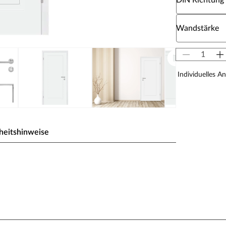
DIN Richtung
Wähle eine W
Wandstärke
Individuelles A
heitshinweise
ßesten Weißtöne. Das Signalweiß folgt dabei dem
ben der hochweißen Wand nicht blass erscheint. So