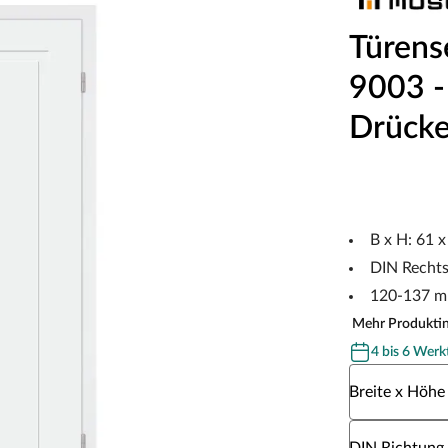
Türens
9003 - 
Drücke
B x H: 61 
DIN Recht
120-137 m
Mehr Produkti
4 bis 6 Werk
Wähle eine Br
Breite x Höhe
Wähle eine DI