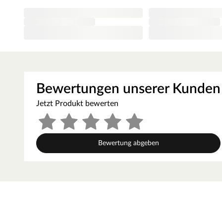
wird ein harmonischer Übergang zwischen Wandfarbe und T
meistverkauften Wandfarben. Der makellose Auftrag dank d
einen besonders einheitlichen Überzug. Das Ergebnis ist ei
Die Tatsache, dass Weiß nicht gleich Weiß ist, solltest
Tablet- und Handydisplays können unterschiedliche Weißt
RAL Wert gibt eine zuverlässige Auskunft über den ausge
Farbbeschreibung. Um sich ein genaues Bild über die v
Bewertungen unserer Kunden
RAL-Farbfächer oder RAL-Farbkarten. Beide ermöglichen 
Farbabgleich vor Ort.
Jetzt Produkt bewerten
Kantenausführung - Designkante
Die Außenkanten des Türblattes sind eckig mit einem abgerun
Aussehen und sorgt zugleich für einen fließenden Übergang.
Bewertung abgeben
Mittellage - Röhrenspanplatte
Das Innenleben dieser Tür besteht aus einer Röhrenspanplat
Schallschutz, die röhrenförmigen Aussparungen für weniger
Zarge CPL weiß
Moderne Zarge mit Laminatoberfläche und Designkante