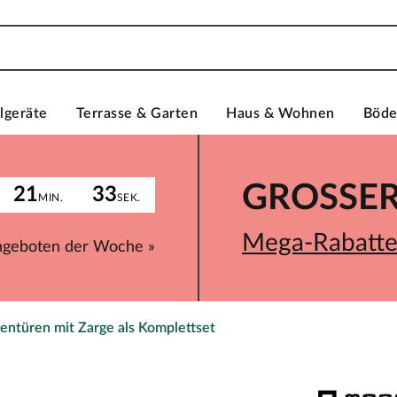
lgeräte
Terrasse & Garten
Haus & Wohnen
Böd
GROSSER 
21
33
MIN.
SEK.
Mega-Rabatte 
ngeboten der Woche »
entüren mit Zarge als Komplettset