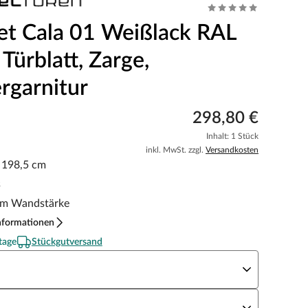
et Cala 01 Weißlack RAL
Türblatt, Zarge,
rgarnitur
298,80 €
Inhalt: 1 Stück
inkl. MwSt. zzgl.
Versandkosten
x 198,5 cm
s
m Wandstärke
nformationen
tage
Stückgutversand
eite x Höhe
N Richtung