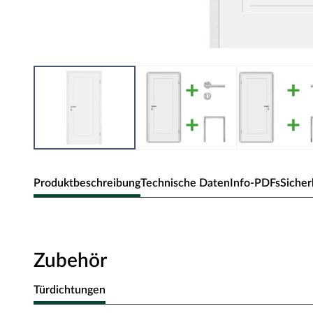
Produktbeschreibung
Technische Daten
Info-PDFs
Sicher
Zimmertür Cala 01
Klassische Zimmertür mit Weißlack und Designkante.
Zubehör
Oberfläche - Weißlack
Türdichtungen
Diese Weißlack-Oberfläche weiß RAL 9003 ist einer der wei
Trend zu hochweißen Innenräumen, sodass die weiße Tür ne