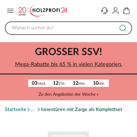
Menü
Kontakt
Konto
Warenk
GROSSER SSV!
Mega-Rabatte bis 65 % in vielen Kategorien.
03
12
12
10
TAGE
STD.
MIN.
SEK.
Zu den Angeboten der Woche »
Startseite
Innentüren mit Zarge als Komplettset