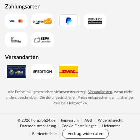
Zahlungsarten
durchlaufen eine Qualitätskontrolle, in der Langlebigkeit
durch Dauerfunktionstests geprüft wird. Darüber hinaus
spielt Umweltschutz eine große Rolle im Unternehmen.
Rohstoffe werden aus nachhaltiger Waldbewirtschaftung
bezogen, und Holzabfälle fließen über ein Heizkraftwerk
als Energie zurück in den Produktionskreislauf.
Versandarten
Alle Preise inkl. gesetzlicher Mehrwertsteuer zzgl.
Versandkosten
, wenn nicht
anders beschrieben. Die durchgestrichenen Preise entsprechen dem bisherigen
Preis bei
Holzprofi24
.
© 2026 holzprofi24.de
Impressum
AGB
Widerrufsrecht
Datenschutzerklärung
Cookie-Einstellungen
Lieferanten
Vertrag widerrufen
Barrierefreiheit