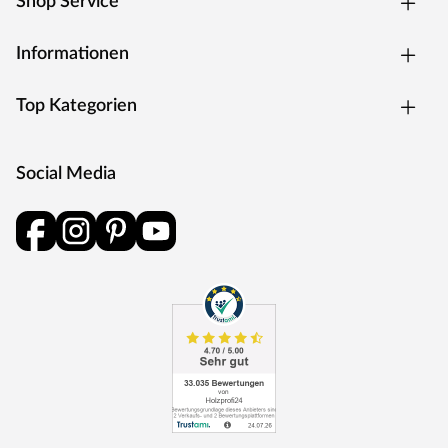
Shop Service
und Schlüsselabdeckung. Die Rosetten decken nur die
Bereiche um den Drücker bzw. um das Schlüsselloch ab.
Informationen
BB-Verriegelung
Das klassische Standardschloss für Zimmertüren.
Top Kategorien
Oberfläche
Die Garnitur ist mit einer Oberfläche aus Edelstahl
ausgestattet, somit sehr robust und verleiht der Tür ein
Social Media
hochwertiges Aussehen.
MOSEL TÜREN – das sind Qualitätstüren „Made in
Germany“
Die Entwicklung neuer Produktionsverfahren und die
modernste Fertigungsanlage Europas machen das in
Trierweiler ansässige Unternehmen Mosel Türen
einzigartig. Seit 1996 nutzt der Familienbetrieb sein
Expertenwissen, um moderne Türen zu schaffen. Das
umfangreiche Sortiment deckt alle Wünsche ab:
Designtüren, Stiltüren, Holztüren in verschiedensten
Oberflächen, Farben und Maserungen. Alle Mosel-Türen