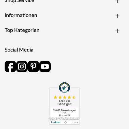
Shop Service
und Schlüsselabdeckung. Die Rosetten decken nur die
Bereiche um den Drücker bzw. um das Schlüsselloch ab.
Informationen
BB-Verriegelung
Das klassische Standardschloss für Zimmertüren.
Top Kategorien
Oberfläche
Die Garnitur ist mit einer Oberfläche aus Edelstahl
ausgestattet, somit sehr robust und verleiht der Tür ein
Social Media
hochwertiges Aussehen.
MOSEL TÜREN – das sind Qualitätstüren „Made in
Germany“
Die Entwicklung neuer Produktionsverfahren und die
modernste Fertigungsanlage Europas machen das in
Trierweiler ansässige Unternehmen Mosel Türen
einzigartig. Seit 1996 nutzt der Familienbetrieb sein
Expertenwissen, um moderne Türen zu schaffen. Das
umfangreiche Sortiment deckt alle Wünsche ab:
Designtüren, Stiltüren, Holztüren in verschiedensten
Oberflächen, Farben und Maserungen. Alle Mosel-Türen