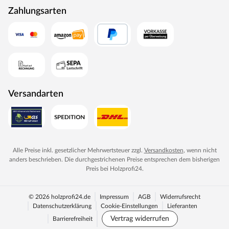
Zahlungsarten
durchlaufen eine Qualitätskontrolle, in der Langlebigkeit
durch Dauerfunktionstests geprüft wird. Darüber hinaus
spielt Umweltschutz eine große Rolle im Unternehmen.
Rohstoffe werden aus nachhaltiger Waldbewirtschaftung
bezogen, und Holzabfälle fließen über ein Heizkraftwerk
als Energie zurück in den Produktionskreislauf.
Versandarten
Alle Preise inkl. gesetzlicher Mehrwertsteuer zzgl.
Versandkosten
, wenn nicht
anders beschrieben. Die durchgestrichenen Preise entsprechen dem bisherigen
Preis bei
Holzprofi24
.
© 2026 holzprofi24.de
Impressum
AGB
Widerrufsrecht
Datenschutzerklärung
Cookie-Einstellungen
Lieferanten
Vertrag widerrufen
Barrierefreiheit