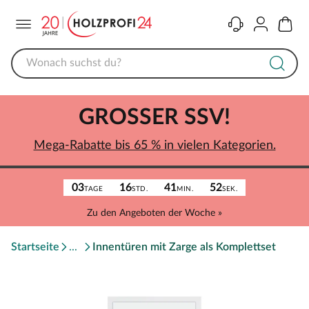
Menü
Kontakt
Konto
Warenk
GROSSER SSV!
Mega-Rabatte bis 65 % in vielen Kategorien.
03
16
41
52
TAGE
STD.
MIN.
SEK.
Zu den Angeboten der Woche »
Startseite
Innentüren mit Zarge als Komplettset