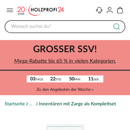
Menü
Kontakt
Konto
Warenk
GROSSER SSV!
Mega-Rabatte bis 65 % in vielen Kategorien.
03
22
50
11
TAGE
STD.
MIN.
SEK.
Zu den Angeboten der Woche »
Startseite
Innentüren mit Zarge als Komplettset