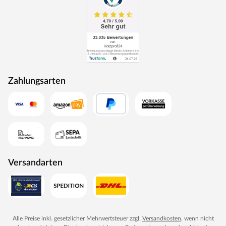
Die Tür besitzt eine Laminatoberfläche, auch CPL
(Continious Pressure Laminate) genannt. CPL bildet dank
der Kombination aus elektronenstrahlgehärtetem
Kunststoff und Melaminharzen eine extrem
widerstandsfähige Schutzschicht auf der Oberfläche. Als
wahres Allround-Talent hält diese Oberfläche härtesten
Zahlungsarten
Beanspruchungen und Temperaturen stand, ist stoß-,
kratz- und abriebfest und zudem besonders pflegeleicht.
Weiße Oberflächen bei Türen sind ein zeitloser Klassiker
und werden nie langweilig. Die Oberfläche in Weiß RAL
9016, auch als Verkehrsweiß bezeichnet, ist als Farbton
für Türen sehr beliebt und kommt in der Architektur oft
zum Einsatz. Im Vergleich zu RAL 9003 und RAL 9010 ist
Versandarten
dieser Farbton heller und überzeugt mit absoluter
Reinheit und Leuchtkraft. Dieser Weißton ist angenehm
kühl und harmoniert mit dem modernen puristischen
Wohnstil.
Alle Preise inkl. gesetzlicher Mehrwertsteuer zzgl.
Versandkosten
, wenn nicht
Schallschutzklasse