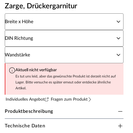
Zarge, Drückergarnitur
Wähle eine Breite x Höhe
Breite x Höhe
Wähle eine DIN Richtung
DIN Richtung
Wähle eine Wandstärke
Wandstärke
Aktuell nicht verfügbar
Es tut uns leid, aber das gewünschte Produkt ist derzeit nicht auf
Lager. Bitte versuche es später erneut oder entdecke ähnliche
Artikel.
Individuelles Angebot
Fragen zum Produkt
Produktbeschreibung
Technische Daten
Zimmertür CPL Weißlack RAL 9016