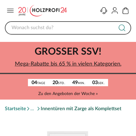
Menü
Kontakt
Konto
Warenk
GROSSER SSV!
Mega-Rabatte bis 65 % in vielen Kategorien.
04
20
49
03
TAGE
STD.
MIN.
SEK.
Zu den Angeboten der Woche »
Startseite
Innentüren mit Zarge als Komplettset