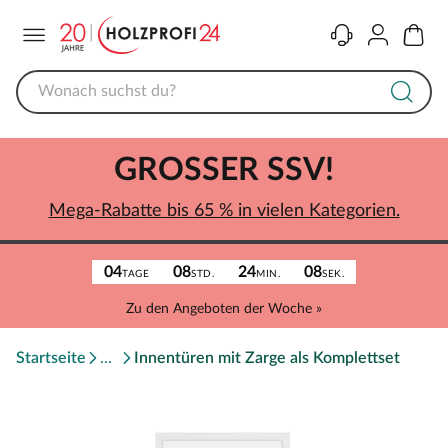
Menü
Kontakt
Konto
Warenk
GROSSER SSV!
Mega-Rabatte bis 65 % in vielen Kategorien.
04
08
24
08
TAGE
STD.
MIN.
SEK.
Zu den Angeboten der Woche »
Startseite
Innentüren mit Zarge als Komplettset