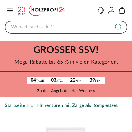
Menü
Kontakt
Konto
Warenk
GROSSER SSV!
Mega-Rabatte bis 65 % in vielen Kategorien.
04
03
22
39
TAGE
STD.
MIN.
SEK.
Zu den Angeboten der Woche »
Startseite
Innentüren mit Zarge als Komplettset