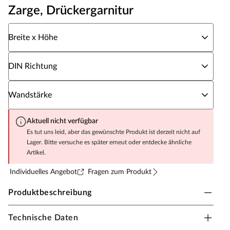
Zarge, Drückergarnitur
Wähle eine Breite x Höhe
Breite x Höhe
Wähle eine DIN Richtung
DIN Richtung
Wähle eine Wandstärke
Wandstärke
Aktuell nicht verfügbar
Es tut uns leid, aber das gewünschte Produkt ist derzeit nicht auf
Lager. Bitte versuche es später erneut oder entdecke ähnliche
Artikel.
Individuelles Angebot
Fragen zum Produkt
Produktbeschreibung
Technische Daten
Zimmertür CPL Weiß mit Lichtausschnitt (ohne