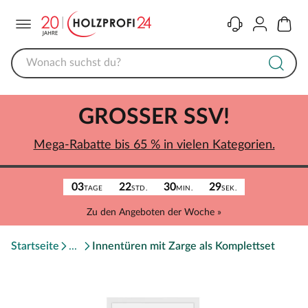
Menü
Kontakt
Konto
Warenk
GROSSER SSV!
Mega-Rabatte bis 65 % in vielen Kategorien.
03
22
30
29
TAGE
STD.
MIN.
SEK.
Zu den Angeboten der Woche »
Startseite
Innentüren mit Zarge als Komplettset