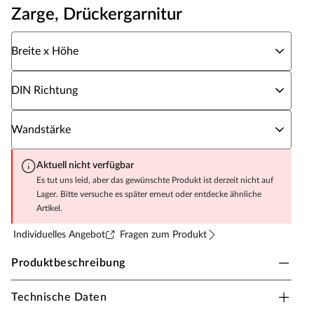
Zarge, Drückergarnitur
Wähle eine Breite x Höhe
Breite x Höhe
Wähle eine DIN Richtung
DIN Richtung
Wähle eine Wandstärke
Wandstärke
Aktuell nicht verfügbar
Es tut uns leid, aber das gewünschte Produkt ist derzeit nicht auf
Lager. Bitte versuche es später erneut oder entdecke ähnliche
Artikel.
Individuelles Angebot
Fragen zum Produkt
Produktbeschreibung
Technische Daten
Zimmertür CPL Weiß mit Lichtausschnitt (ohne