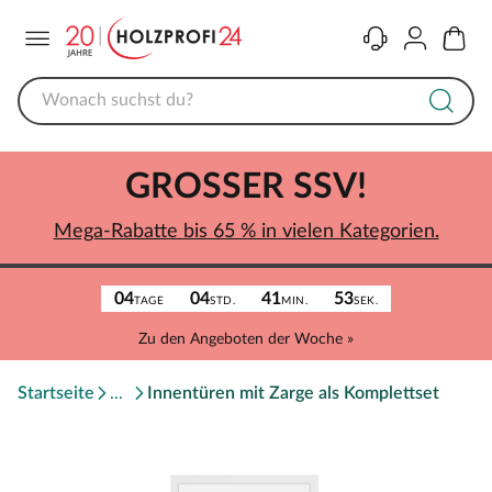
Menü
Kontakt
Konto
Warenk
GROSSER SSV!
Mega-Rabatte bis 65 % in vielen Kategorien.
04
04
41
53
TAGE
STD.
MIN.
SEK.
Zu den Angeboten der Woche »
Startseite
Innentüren mit Zarge als Komplettset