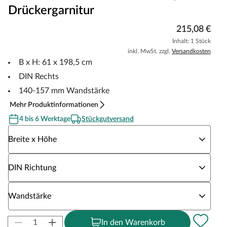
Drückergarnitur
215,08 €
Inhalt: 1 Stück
inkl. MwSt. zzgl.
Versandkosten
B x H: 61 x 198,5 cm
DIN Rechts
140-157 mm Wandstärke
Mehr Produktinformationen
4 bis 6 Werktage
Stückgutversand
Wähle eine Breite x Höhe
Breite x Höhe
Wähle eine DIN Richtung
DIN Richtung
Wähle eine Wandstärke
Wandstärke
In den Warenkorb