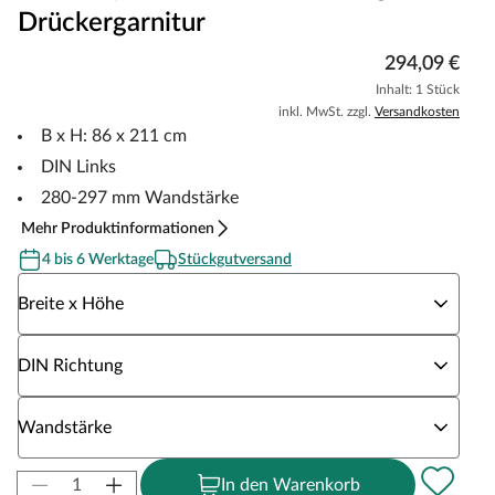
Drückergarnitur
294,09 €
Inhalt: 1 Stück
inkl. MwSt. zzgl.
Versandkosten
B x H: 86 x 211 cm
DIN Links
280-297 mm Wandstärke
Mehr Produktinformationen
4 bis 6 Werktage
Stückgutversand
Wähle eine Breite x Höhe
Breite x Höhe
Wähle eine DIN Richtung
DIN Richtung
Wähle eine Wandstärke
Wandstärke
In den Warenkorb