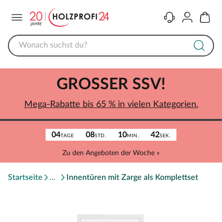
Menü
Kontakt
Konto
Warenk
GROSSER SSV!
Mega-Rabatte bis 65 % in vielen Kategorien.
04
08
10
42
TAGE
STD.
MIN.
SEK.
Zu den Angeboten der Woche »
Startseite
Innentüren mit Zarge als Komplettset