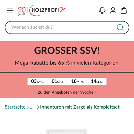
Menü
Kontakt
Konto
Warenk
GROSSER SSV!
Mega-Rabatte bis 65 % in vielen Kategorien.
03
01
18
14
TAGE
STD.
MIN.
SEK.
Zu den Angeboten der Woche »
Startseite
Innentüren mit Zarge als Komplettset