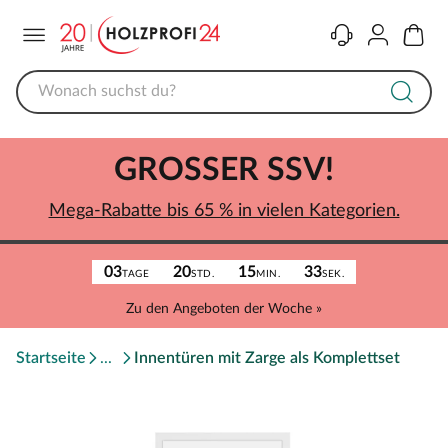
Menü
Kontakt
Konto
Warenk
GROSSER SSV!
Mega-Rabatte bis 65 % in vielen Kategorien.
03
20
15
33
TAGE
STD.
MIN.
SEK.
Zu den Angeboten der Woche »
Startseite
Innentüren mit Zarge als Komplettset