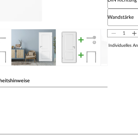
DIN Richtung
Wähle eine W
Wandstärke
Individuelles A
heitshinweise
ßesten Weißtöne. Das Signalweiß folgt dabei dem
ben der hochweißen Wand nicht blass erscheint. So