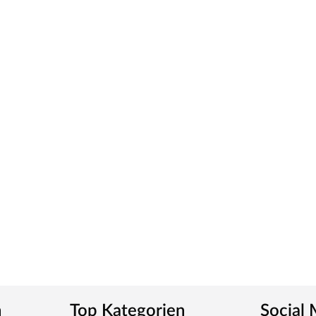
ious Pressure Laminate) genannt, die widerstandsfähig,
von einer herkömmlichen Funieroberfläche zu
ies verleiht der Zarge ein klassisches Aussehen und
tt
m-Griff und runden Klipprosetten, Edelstahl
und Schlüsselabdeckung. Die Rosetten decken nur die
tet, somit sehr robust und verleiht der Tür ein
n
Top Kategorien
Social