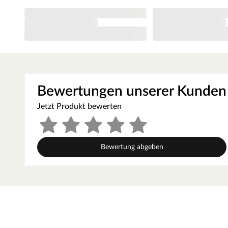
wird ein harmonischer Übergang zwischen Wandfarbe und T
meistverkauften Wandfarben. Der makellose Auftrag dank d
einen besonders einheitlichen Überzug. Das Ergebnis ist ei
Die Tatsache, dass Weiß nicht gleich Weiß ist, solltest
Tablet- und Handydisplays können unterschiedliche Weißt
RAL Wert gibt eine zuverlässige Auskunft über den ausge
Farbbeschreibung. Um sich ein genaues Bild über die v
Bewertungen unserer Kunden
RAL-Farbfächer oder RAL-Farbkarten. Beide ermöglichen 
Farbabgleich vor Ort.
Jetzt Produkt bewerten
Kantenausführung - Designkante
Die Außenkanten des Türblattes sind eckig mit einem abge
klassisches Aussehen und sorgt zugleich für einen fließ
Bewertung abgeben
Das Innenleben dieser Tür besteht aus einer Röhrenspanpl
Schallschutz, die röhrenförmigen Aussparungen für wenig
Bedienung.
Zarge CPL weiß
Moderne Zarge mit Laminatoberfläche und Designkante