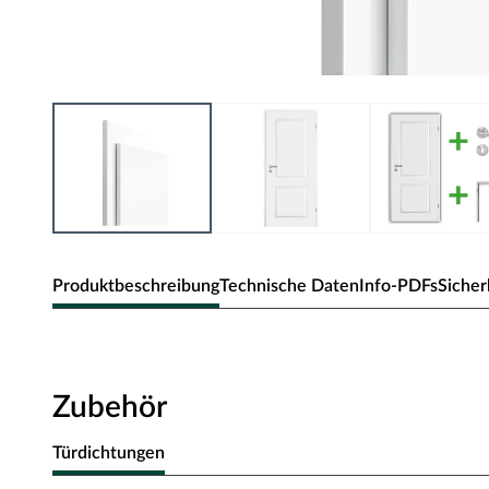
Produktbeschreibung
Technische Daten
Info-PDFs
Sicher
Zimmertür Elegance 02
Klassische Zimmertür mit Weißlack und Designkante.
Zubehör
Oberfläche - Weißlack
Türdichtungen
Diese Weißlack-Oberfläche weiß RAL 9003 ist einer der wei
Trend zu hochweißen Innenräumen, sodass die weiße Tür ne