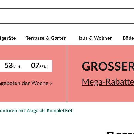
lgeräte
Terrasse & Garten
Haus & Wohnen
Böd
GROSSER 
53
07
MIN.
SEK.
Mega-Rabatte 
ngeboten der Woche »
entüren mit Zarge als Komplettset