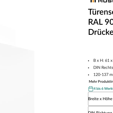
Türens
RAL 900
Drücke
B x H: 61 
DIN Recht
120-137 m
Mehr Produkti
4 bis 6 Werk
Wähle eine Br
Breite x Höhe
Wähle eine DI