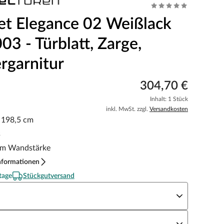
et Elegance 02 Weißlack
3 - Türblatt, Zarge,
rgarnitur
304,70 €
Inhalt: 1 Stück
inkl. MwSt. zzgl.
Versandkosten
x 198,5 cm
s
m Wandstärke
nformationen
tage
Stückgutversand
eite x Höhe
N Richtung