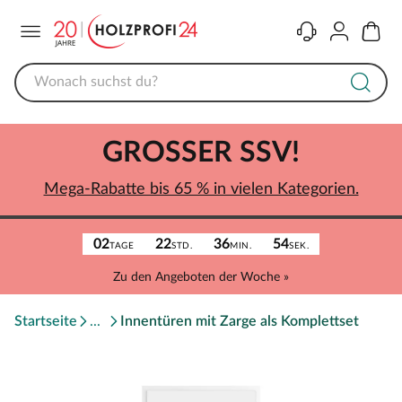
Menü
Kontakt
Konto
Warenk
GROSSER SSV!
Mega-Rabatte bis 65 % in vielen Kategorien.
02
22
36
54
TAGE
STD.
MIN.
SEK.
Zu den Angeboten der Woche »
Startseite
Innentüren mit Zarge als Komplettset