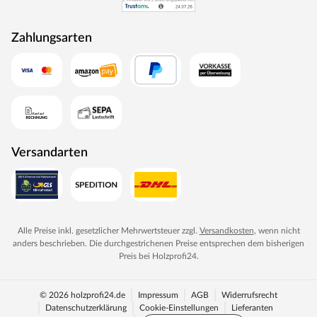
durchlaufen eine Qualitätskontrolle, in der Langlebigkeit
durch Dauerfunktionstests geprüft wird. Darüber hinaus
Zahlungsarten
spielt Umweltschutz eine große Rolle im Unternehmen.
Rohstoffe werden aus nachhaltiger Waldbewirtschaftung
bezogen, und Holzabfälle fließen über ein Heizkraftwerk
als Energie zurück in den Produktionskreislauf.
Versandarten
Alle Preise inkl. gesetzlicher Mehrwertsteuer zzgl.
Versandkosten
, wenn nicht
anders beschrieben. Die durchgestrichenen Preise entsprechen dem bisherigen
Preis bei
Holzprofi24
.
© 2026 holzprofi24.de
Impressum
AGB
Widerrufsrecht
Datenschutzerklärung
Cookie-Einstellungen
Lieferanten