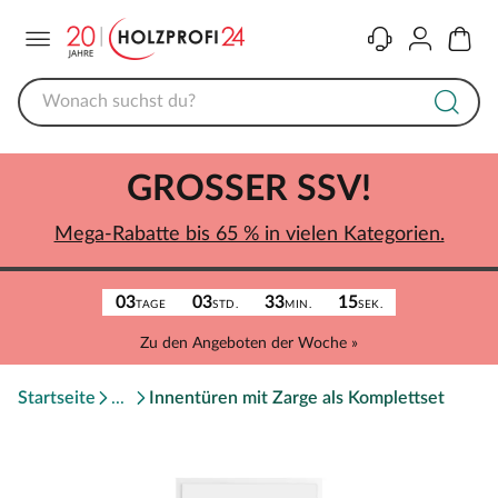
Menü
Kontakt
Konto
Warenk
GROSSER SSV!
Mega-Rabatte bis 65 % in vielen Kategorien.
03
03
33
15
TAGE
STD.
MIN.
SEK.
Zu den Angeboten der Woche »
Startseite
Innentüren mit Zarge als Komplettset