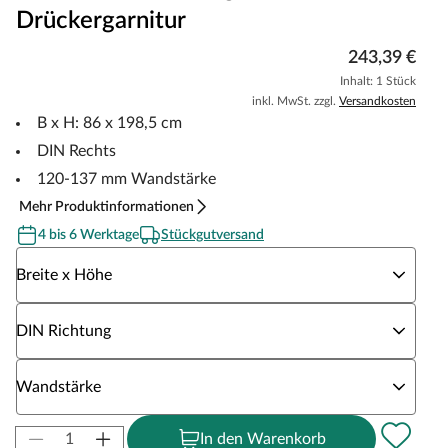
Drückergarnitur
243,39 €
Inhalt: 1 Stück
inkl. MwSt. zzgl.
Versandkosten
B x H: 86 x 198,5 cm
DIN Rechts
120-137 mm Wandstärke
Mehr Produktinformationen
4 bis 6 Werktage
Stückgutversand
Wähle eine Breite x Höhe
Breite x Höhe
Wähle eine DIN Richtung
DIN Richtung
Wähle eine Wandstärke
Wandstärke
In den Warenkorb