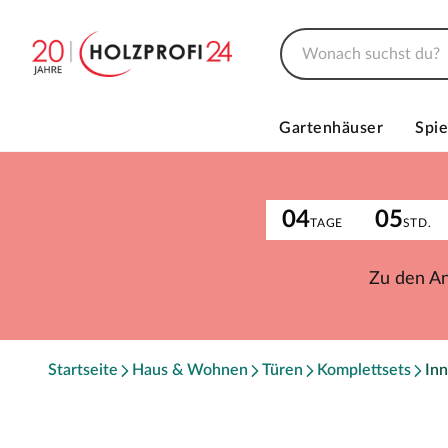
Gartenhäuser
Spie
04
05
TAGE
STD.
Zu den A
Startseite
Haus & Wohnen
Türen
Komplettsets
Inn