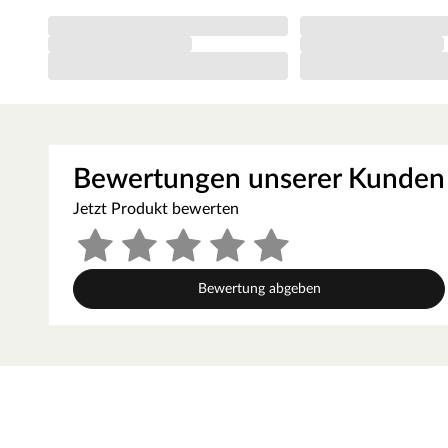
klassische oder farbenreiche Innenräume ein und sorgt für
Auftrag dank des innovativen Walz- und Spritzverfahrens e
Ergebnis ist eine seidenmatte Weißlack-Oberfläche.
Die Tatsache, dass Weiß nicht gleich Weiß ist, solltest
Tablet- und Handydisplays können unterschiedliche Weißt
RAL Wert gibt eine zuverlässige Auskunft über den ausge
Farbbeschreibung. Um sich ein genaues Bild über die v
Bewertungen unserer Kunden
RAL-Farbfächer oder RAL-Farbkarten. Beide ermöglichen 
Farbabgleich vor Ort.
Jetzt Produkt bewerten
Kantenausführung - Rundkante
Die Außenkanten des Türblattes sind abgerundet und sorgen
langlebiger als Eckkanten.
Bewertung abgeben
Mittellage - Röhrenspanplatte
Das Innenleben dieser Tür besteht aus einer Röhrenspanplat
Schallschutz, die röhrenförmigen Aussparungen für weniger
Zarge Weißlack
Moderne Zarge mit Weißlackoberfläche und Designkant