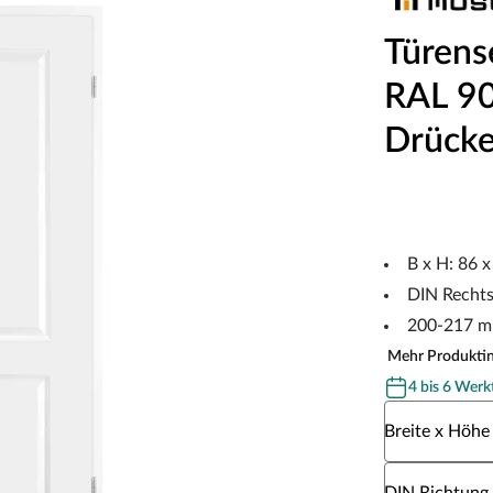
Türens
RAL 901
Drücke
B x H: 86 
DIN Recht
200-217 m
Mehr Produkti
4 bis 6 Werk
Wähle eine Br
Breite x Höhe
Wähle eine DI