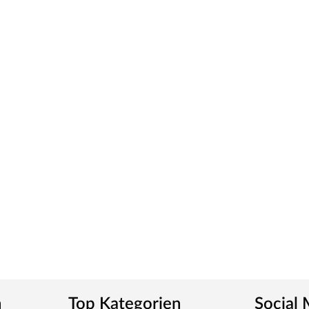
ck wird durch UV-Strahlung gehärtet und ist so sehr
ies verleiht der Tür ein klassisches Aussehen und
tt
m-Griff und runden Klipprosetten, Edelstahl
und Schlüsselabdeckung. Die Rosetten decken nur die
tet, somit sehr robust und verleiht der Tür ein
n
Top Kategorien
Social