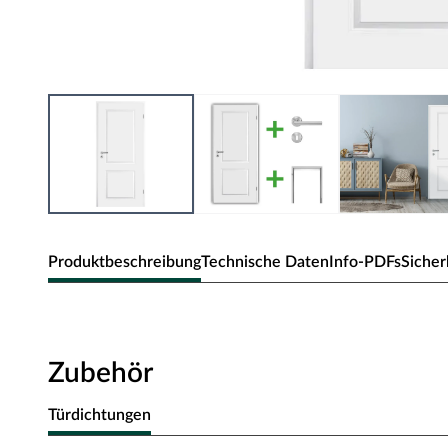
Produktbeschreibung
Technische Daten
Info-PDFs
Sicher
Zimmertür Elegance 02
Klassische Zimmertür mit Weißlack und Rundkante.
Zubehör
Oberfläche - Weißlack
Türdichtungen
Diese Weißlack-Oberfläche ist im Weißton RAL 9010 (Reinw
der ein weicheres und gedeckteres Weiß ausweist. Durch die