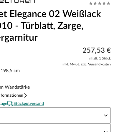
et Elegance 02 Weißlack
0 - Türblatt, Zarge,
rgarnitur
257,53 €
Inhalt: 1 Stück
inkl. MwSt. zzgl.
Versandkosten
x 198,5 cm
s
m Wandstärke
nformationen
tage
Stückgutversand
eite x Höhe
N Richtung