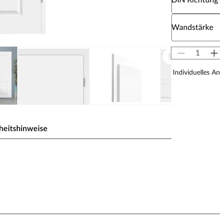
DIN Richtung
Wähle eine W
Wandstärke
Individuelles A
heitshinweise
eiß) gehalten, einem der gebräuchlichsten Weißtöne,
 milde Note des Tons fügt sich die Oberfläche ideal in