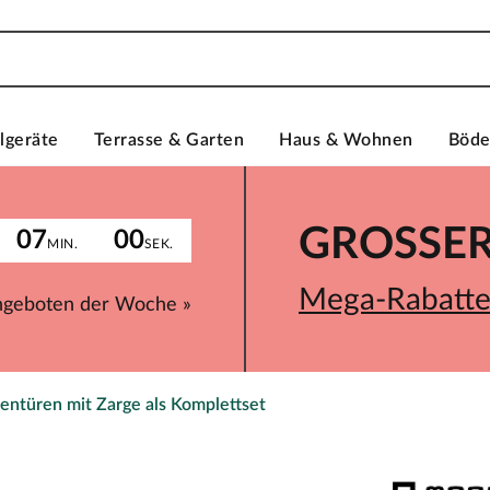
lgeräte
Terrasse & Garten
Haus & Wohnen
Böd
GROSSER 
07
00
MIN.
SEK.
Mega-Rabatte 
ngeboten der Woche »
entüren mit Zarge als Komplettset