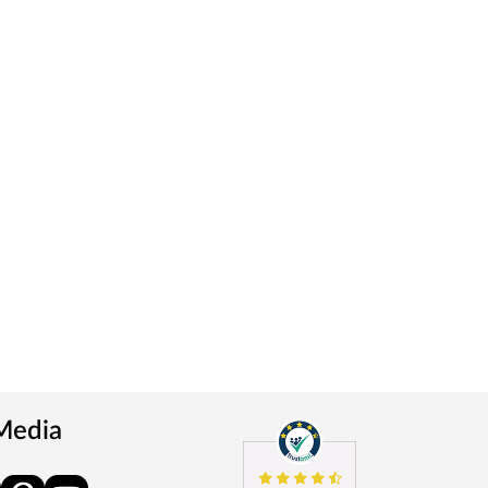
 Media