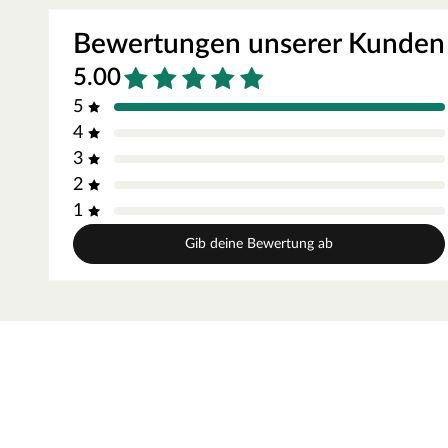
Oberfläche - CPL
Bewertungen unserer Kunden
Die Zarge besitzt eine Laminatoberfläche, auch CPL (Contin
kratzfest und einfach zu reinigen ist. Das Dekor ist kaum 
5.00
unterscheiden.
5
Kantenausführung - Designkante
4
Die Außenkanten sind eckig mit einem abgerundeten Ende. D
3
sorgt zugleich für einen fließenden Übergang.
2
Drückergarnitur Bellina, Edelstahl ma
1
Drückergarnitur in Buntbartausführung mit rundem L-For
Gib deine Bewertung ab
matt.
Rosettengarnitur
Eine Drückergarnitur mit geteilter Aufnahme für Drücker- 
Bereiche um den Drücker bzw. um das Schlüsselloch ab.
BB-Verriegelung
Das klassische Standardschloss für Zimmertüren.
Oberfläche
Die Garnitur ist mit einer Oberfläche aus Edelstahl ausgestat