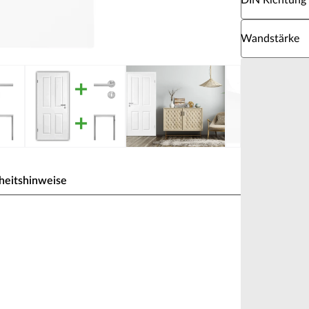
DIN Richtung
Wähle eine W
Wandstärke
heitshinweise
ßesten Weißtöne. Das Signalweiß folgt dabei dem
ben der hochweißen Wand nicht blass erscheint. So