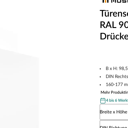
Türens
RAL 900
Drücke
B x H: 98,
DIN Recht
160-177 m
Mehr Produkti
4 bis 6 Werk
Wähle eine Br
Breite x Höhe
Wähle eine DI