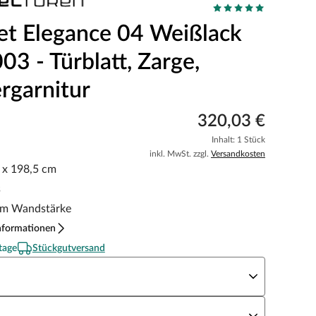
et Elegance 04 Weißlack
3 - Türblatt, Zarge,
rgarnitur
320,03 €
Inhalt: 1 Stück
inkl. MwSt. zzgl.
Versandkosten
5 x 198,5 cm
s
m Wandstärke
nformationen
tage
Stückgutversand
eite x Höhe
N Richtung