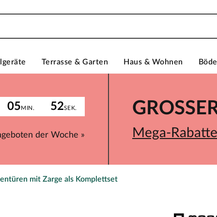
lgeräte
Terrasse & Garten
Haus & Wohnen
Böd
GROSSER 
05
52
MIN.
SEK.
Mega-Rabatte 
ngeboten der Woche »
entüren mit Zarge als Komplettset