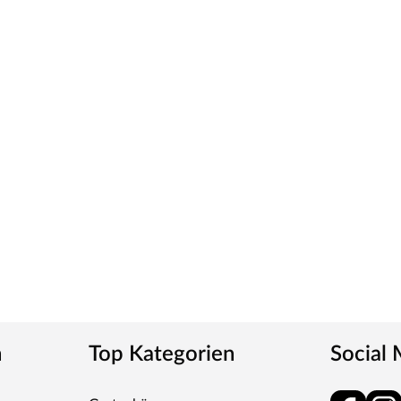
ren „Made in Germany“
dernste Fertigungsanlage Europas machen das in
g. Seit 1996 nutzt der Familienbetrieb sein
angreiche Sortiment deckt alle Wünsche ab:
erflächen, Farben und Maserungen. Alle Mosel-
bigkeit durch Dauerfunktionstests geprüft wird.
 Unternehmen. Rohstoffe werden aus nachhaltiger
er ein Heizkraftwerk als Energie zurück in den
n
Top Kategorien
Social