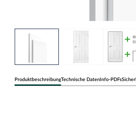
Produktbeschreibung
Technische Daten
Info-PDFs
Sicher
Zimmertür Elegance 04
Klassische Zimmertür mit Weißlack und Designkante.
Oberfläche - Weißlack
Diese Weißlack-Oberfläche weiß RAL 9003 ist einer der wei
Trend zu hochweißen Innenräumen, sodass die weiße Tür ne