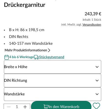
Drückergarnitur
243,39 €
Inhalt: 1 Stück
inkl. MwSt. zzgl.
Versandkosten
B x H: 86 x 198,5 cm
DIN Rechts
140-157 mm Wandstärke
Mehr Produktinformationen
4 bis 6 Werktage
Stückgutversand
Wähle eine Breite x Höhe
Breite x Höhe
Wähle eine DIN Richtung
DIN Richtung
Wähle eine Wandstärke
Wandstärke
In den Warenkorb