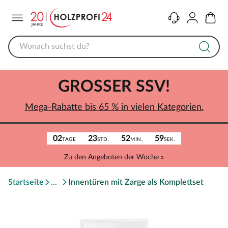
Menü
Kontakt
Konto
Warenk
GROSSER SSV!
Mega-Rabatte bis 65 % in vielen Kategorien.
02
23
52
59
TAGE
STD.
MIN.
SEK.
Zu den Angeboten der Woche »
Startseite
Innentüren mit Zarge als Komplettset