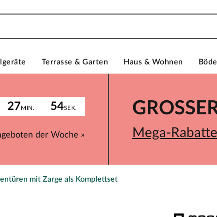
lgeräte
Terrasse & Garten
Haus & Wohnen
Böd
GROSSER 
27
54
MIN.
SEK.
Mega-Rabatte 
ngeboten der Woche »
entüren mit Zarge als Komplettset