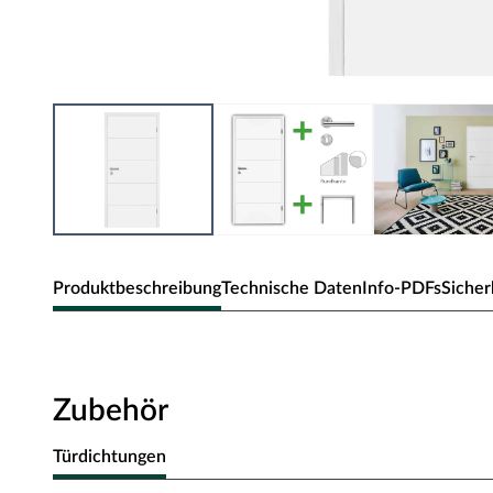
Produktbeschreibung
Technische Daten
Info-PDFs
Sicher
Zimmertür Mala 05 Weißlack
Geradlinig und modern präsentiert sich das Türmodel Ma
Zubehör
eine markante Optik.
Türdichtungen
Oberfläche - Weißlack