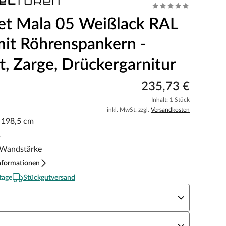
et Mala 05 Weißlack RAL
it Röhrenspankern -
t, Zarge, Drückergarnitur
235,73 €
Inhalt: 1 Stück
inkl. MwSt. zzgl.
Versandkosten
x 198,5 cm
s
Wandstärke
nformationen
tage
Stückgutversand
eite x Höhe
N Richtung