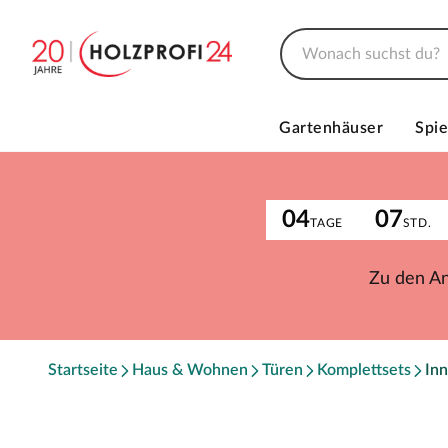
Gartenhäuser
Spie
04
07
TAGE
STD.
Zu den A
Startseite
Haus & Wohnen
Türen
Komplettsets
Inn