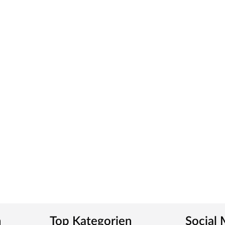
 Gewicht und somit für eine leichtgängige Bedienung.
ür weiße Zimmertüren.
ious Pressure Laminate) genannt, die widerstandsfähig,
von einer herkömmlichen Funieroberfläche zu
für einen fließenden Übergang. Zudem sind diese
tt
m-Griff und runden Klipprosetten, Edelstahl
und Schlüsselabdeckung. Die Rosetten decken nur die
n
Top Kategorien
Social