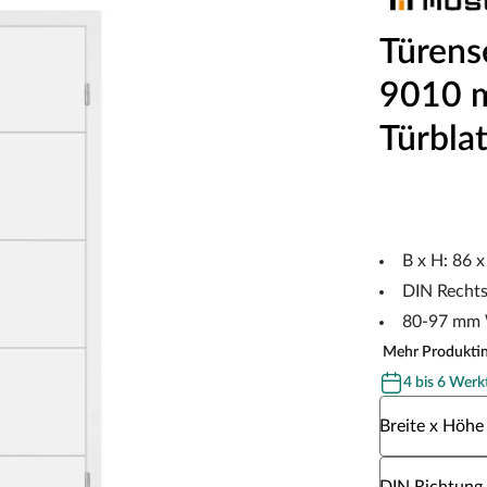
Türens
9010 m
Türblat
B x H: 86 
DIN Recht
80-97 mm 
Mehr Produkti
4 bis 6 Werk
Wähle eine Br
Breite x Höhe
Wähle eine DI