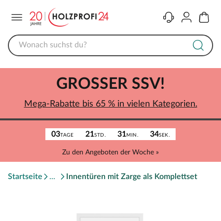
Menü
Kontakt
Konto
Warenk
GROSSER SSV!
Mega-Rabatte bis 65 % in vielen Kategorien.
03
21
31
34
TAGE
STD.
MIN.
SEK.
Zu den Angeboten der Woche »
Startseite
Innentüren mit Zarge als Komplettset