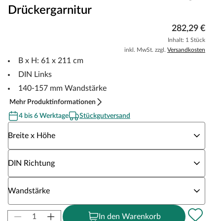
Drückergarnitur
282,29 €
Inhalt: 1 Stück
inkl. MwSt. zzgl.
Versandkosten
B x H: 61 x 211 cm
DIN Links
140-157 mm Wandstärke
Mehr Produktinformationen
4 bis 6 Werktage
Stückgutversand
Wähle eine Breite x Höhe
Breite x Höhe
Wähle eine DIN Richtung
DIN Richtung
Wähle eine Wandstärke
Wandstärke
In den Warenkorb