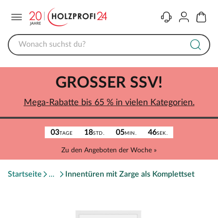
Menü
Kontakt
Konto
Warenk
GROSSER SSV!
Mega-Rabatte bis 65 % in vielen Kategorien.
03
18
05
46
TAGE
STD.
MIN.
SEK.
Zu den Angeboten der Woche »
Startseite
Innentüren mit Zarge als Komplettset