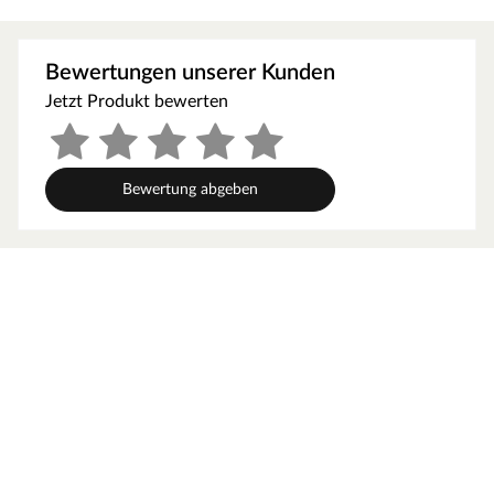
Röhrenspantür: Die Mittellage aus Röhrenspan macht das
Türblatt besonders stabil und dämmt Schall und
Geräusche
Bewertungen unserer Kunden
Anschlag links/rechts: Diese Innentür gibt es in beiden
Jetzt Produkt bewerten
Anschlag-Ausführungen
Mini-Radius: 2 mm dicke, leicht abgerundete Kante –
besonders strapazierfähig und durch Nullfugen-
Bewertung abgeben
Technologie ideal vor Schmutz und Feuchtigkeit geschützt
Mittellage
Diese Tür besitzt eine Mittellage aus Röhrenspanplatten.
Die durchgehende Spanplatte, durchzogen mit
röhrenförmigen Bohrungen, macht das Türblatt
besonders stabil und dämmt Schall und Geräusche.
Gegenüber anderen Mittellagen sind Röhrenspantüren
etwas schwerer.
Kantenprofil
Gefälzte Türkante–Türblatt ist Standard gefälzt, das heißt