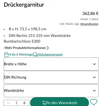
Drückergarnitur
362,86 €
Inhalt: 1 Stück
inkl. MwSt. zzgl.
Versandkosten
B x H: 73,5 x 198,5 cm
DIN Rechts 215-235 mm Wandstärke
Buntbartschloss E300
Mehr Produktinformationen
4 bis 6 Werktage
Stückgutversand
Wähle eine Breite x Höhe
Breite x Höhe
Wähle eine DIN Richtung
DIN Richtung
Wähle eine Wandstärke
Wandstärke
In den Warenkorb