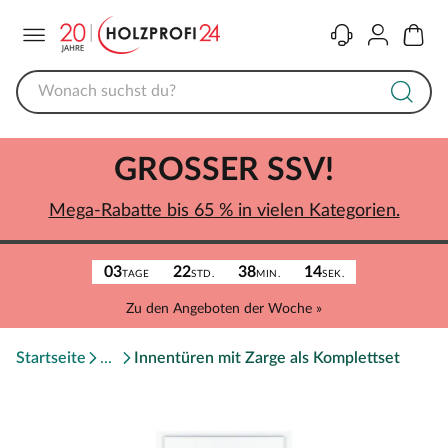
Menü
Kontakt
Konto
Warenk
GROSSER SSV!
Mega-Rabatte bis 65 % in vielen Kategorien.
03
22
38
14
TAGE
STD.
MIN.
SEK.
Zu den Angeboten der Woche »
Startseite
Innentüren mit Zarge als Komplettset