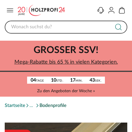
Menü
Kontakt
Konto
Warenk
GROSSER SSV!
Mega-Rabatte bis 65 % in vielen Kategorien.
04
10
17
43
TAGE
STD.
MIN.
SEK.
Zu den Angeboten der Woche »
Startseite
Bodenprofile