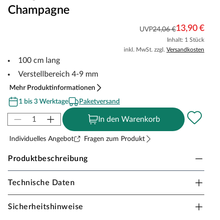
Champagne
13,90 €
UVP
24,06 €
Inhalt: 1 Stück
inkl. MwSt. zzgl.
Versandkosten
100 cm lang
Verstellbereich 4-9 mm
Mehr Produktinformationen
1 bis 3 Werktage
Paketversand
In den Warenkorb
Individuelles Angebot
Fragen zum Produkt
Produktbeschreibung
Technische Daten
PROCOVER Designfloor Übergangsprofil für
Designböden
Sicherheitshinweise