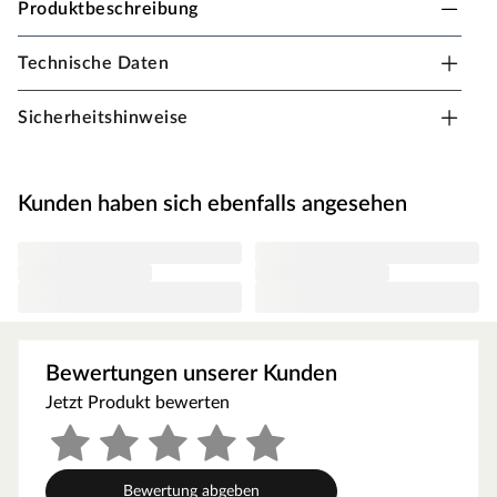
Produktbeschreibung
Technische Daten
PROCOVER Universal Übergangsprofil z.B. für
Laminat und Parkett
Sicherheitshinweise
Schraubbares System aus Aluminium
Höhenverstellbar, für Parkett Erhöhungsteil separat
Kunden haben sich ebenfalls angesehen
erhältlich
Schrauben schließen bündig ab
Einfache Verlegung
Bewertungen unserer Kunden
Jetzt Produkt bewerten
Bewertung abgeben