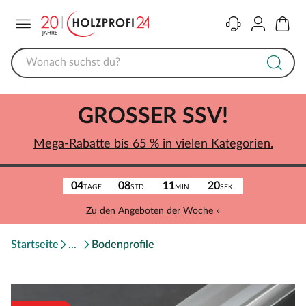
Menü
Kontakt
Konto
Warenk
GROSSER SSV!
Mega-Rabatte bis 65 % in vielen Kategorien.
04
08
11
20
TAGE
STD.
MIN.
SEK.
Zu den Angeboten der Woche »
Startseite
Bodenprofile