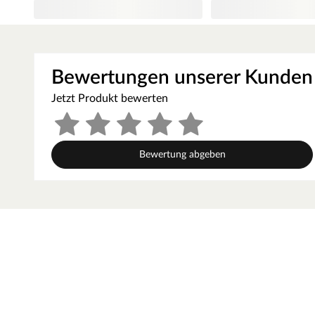
Deckprofil auch mit Eloxal-, Kork-, Echtholz-Furnier- oder
Pressure Laminates) erhältlich.
Gut geeignet für Bewegungsfugen bei schwimmend verlegt
Schrauben schließen bündig ab.
Bewertungen unserer Kunden
Jetzt Produkt bewerten
Bewertung abgeben