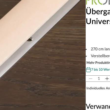
Überga
Univer
270 cm lan
Verstellbe
Mehr Produkti
7 bis 10 Wer
Individuelles A
Verwan