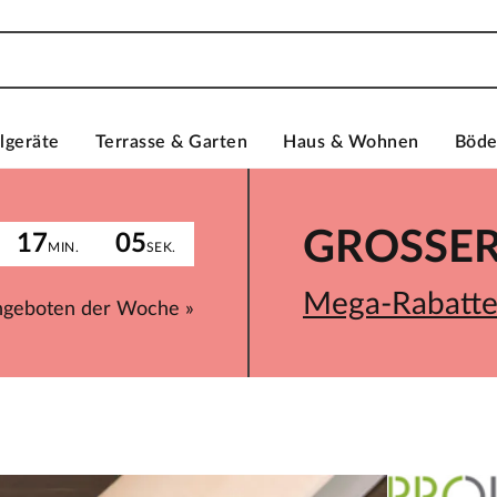
lgeräte
Terrasse & Garten
Haus & Wohnen
Böd
GROSSER 
17
05
MIN.
SEK.
Mega-Rabatte 
ngeboten der Woche »