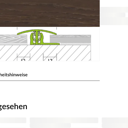
heitshinweise
are Bodenprofilsystem mit
ngesehen
rofil der zu verbindenden Bodenbeläge in das