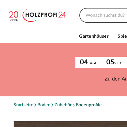
Gartenhäuser
Spie
04
05
TAGE
STD.
Zu den A
Startseite
Böden
Zubehör
Bodenprofile