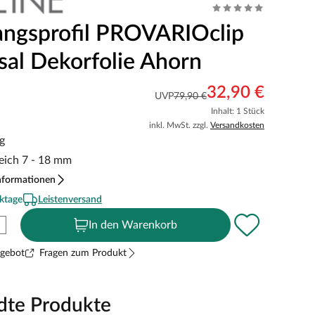
ngsprofil PROVARIOclip
sal Dekorfolie Ahorn
32,90 €
UVP
79,90 €
Inhalt: 1 Stück
inkl. MwSt. zzgl.
Versandkosten
g
reich 7 - 18 mm
nformationen
ktage
Leistenversand
In den Warenkorb
ngebot
Fragen zum Produkt
dte Produkte