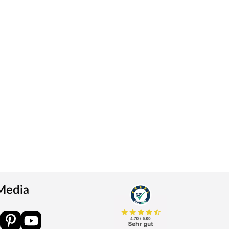
 Media