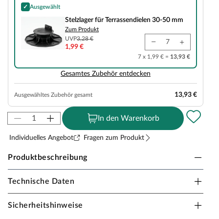
✓
Ausgewählt
Stelzlager für Terrassendielen 30-50 mm
Stelzlager für Terrassendielen 30-50 mm
Zum Produkt
UVP
3,28 €
1,99 €
7 x 1,99 € =
13,93 €
Gesamtes Zubehör entdecken
13,93 €
Ausgewähltes Zubehör gesamt
In den Warenkorb
Individuelles Angebot
Fragen zum Produkt
Produktbeschreibung
Technische Daten
Silvadec Atmosphere Sao Paulo Braun
Profile rahmen deine Terrasse optisch ästhetisch ein. Das
Sicherheitshinweise
Silvadec Universalprofil Atmosphere Sao Paulo Braun ist