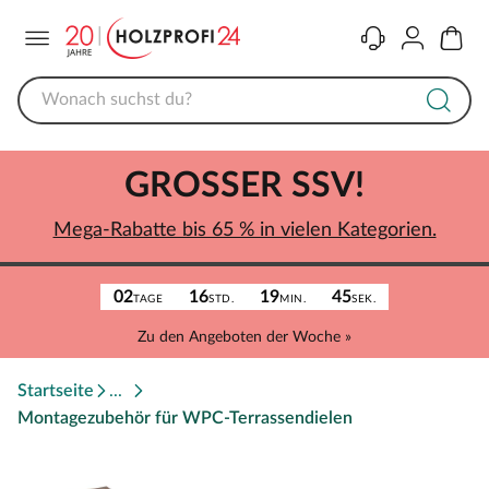
Menü
Kontakt
Konto
Warenk
GROSSER SSV!
Mega-Rabatte bis 65 % in vielen Kategorien.
02
16
19
45
TAGE
STD.
MIN.
SEK.
Zu den Angeboten der Woche »
Startseite
Montagezubehör für WPC-Terrassendielen