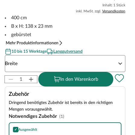
Inhalt: 1 Stück
inkl. MwSt. zzgl.
Versandkosten
400 cm
B x H: 138 x 23 mm
gebürstet
Mehr Produktinformationen
10 bis 15 Werktage
Langgutversand
Wähle eine Breite
Breite
In den Warenkorb
Zubehör
Dringend benötigtes Zubehör ist bereits in den richtigen
Mengen vorausgewählt.
Notwendiges Zubehör
(1)
✓
Ausgewählt
Stelzlager für Terrassendielen 30-50 mm