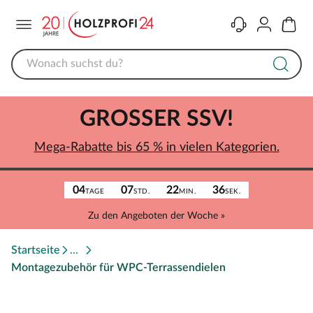
Menü
Kontakt
Konto
Warenk
GROSSER SSV!
Mega-Rabatte bis 65 % in vielen Kategorien.
04
07
22
36
TAGE
STD.
MIN.
SEK.
Zu den Angeboten der Woche »
Startseite
Montagezubehör für WPC-Terrassendielen