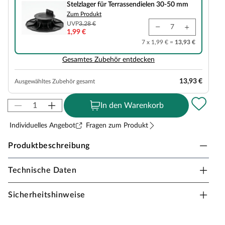
Stelzlager für Terrassendielen 30-50 mm
Zum Produkt
UVP
3,28 €
1,99 €
7 x 1,99 € =
13,93 €
Gesamtes Zubehör entdecken
13,93 €
Ausgewähltes Zubehör gesamt
In den Warenkorb
Individuelles Angebot
Fragen zum Produkt
Produktbeschreibung
Technische Daten
Silvadec Universalprofil Exotic Braun
Profile rahmen deine Terrasse optisch ästhetisch ein. Das
Sicherheitshinweise
Silvadec Universalprofil Exotic in Braun ist exakt auf die
Silvadec WPC-Terrassendiele Elegance Exotic Braun