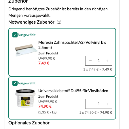
Zubehör
Dringend benötigtes Zubehör ist bereits in den richtigen
Mengen vorausgewählt.
Notwendiges Zubehör
(2)
✓
Ausgewählt
Murexin Zahnspachtel A2 (Vollvinyl bis 2,5mm)
Murexin Zahnspachtel A2 (Vollvinyl bis
2,5mm)
Zum Produkt
UVP
9,90 €
7,49 €
1 x 7,49 € =
7,49 €
✓
Ausgewählt
Universalklebstoff D 495 für Vinylböden
Universalklebstoff D 495 für Vinylböden
Zum Produkt
UVP
99,90 €
74,90 €
(5,35 € / kg)
1 x 74,90 € =
74,90 €
Optionales Zubehör