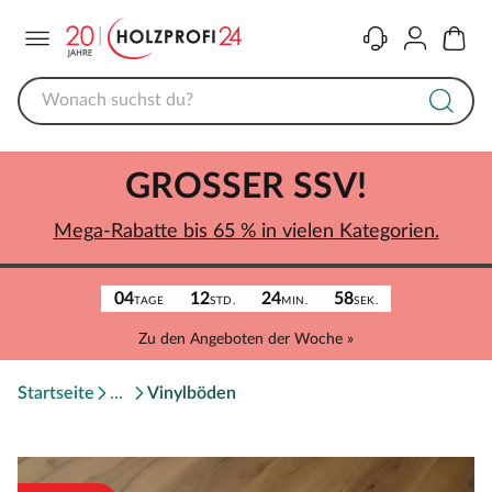
Menü
Kontakt
Konto
Warenk
GROSSER SSV!
Mega-Rabatte bis 65 % in vielen Kategorien.
04
12
24
58
TAGE
STD.
MIN.
SEK.
Zu den Angeboten der Woche »
Startseite
Vinylböden