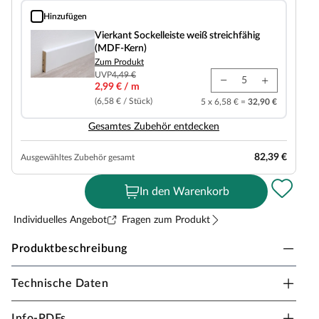
Hinzufügen
Vierkant Sockelleiste weiß streichfähig (MDF-Kern)
Vierkant Sockelleiste weiß streichfähig
(MDF-Kern)
Zum Produkt
UVP
4,49 €
2,99 € / m
(6,58 € / Stück)
5 x 6,58 € =
32,90 €
Gesamtes Zubehör entdecken
82,39 €
Ausgewähltes Zubehör gesamt
In den Warenkorb
Individuelles Angebot
Fragen zum Produkt
Produktbeschreibung
Technische Daten
Basicfloor Vinyl-Dryback Eiche Markant
Info-PDFs