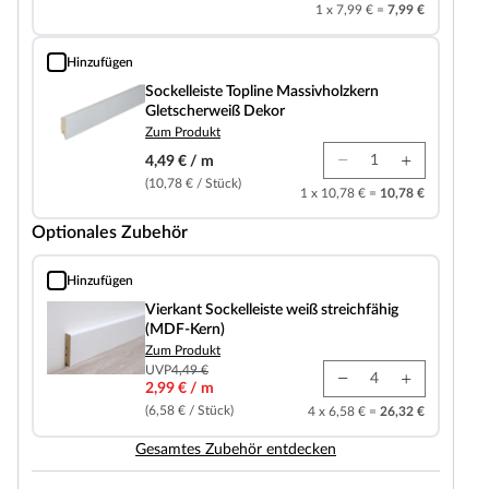
1 x 7,99 € =
7,99 €
Hinzufügen
Sockelleiste Topline Massivholzkern Gletscherweiß Dekor
Sockelleiste Topline Massivholzkern
Gletscherweiß Dekor
Zum Produkt
4,49 € / m
(10,78 € / Stück)
1 x 10,78 € =
10,78 €
Optionales Zubehör
Hinzufügen
Vierkant Sockelleiste weiß streichfähig (MDF-Kern)
Vierkant Sockelleiste weiß streichfähig
(MDF-Kern)
Zum Produkt
UVP
4,49 €
2,99 € / m
(6,58 € / Stück)
4 x 6,58 € =
26,32 €
Gesamtes Zubehör entdecken