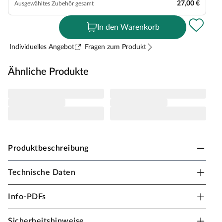
27,00 €
Ausgewähltes Zubehör gesamt
In den Warenkorb
Individuelles Angebot
Fragen zum Produkt
Ähnliche Produkte
Produktbeschreibung
Technische Daten
BASICfloor Vinylboden Eiche Capri
Landhausdiele
Info-PDFs
Stärke 4,5 mm, Klick-Verbindung, geeignet für
Feuchträume, Dämmung integriert
Sicherheitshinweise