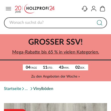
Menü
Kontakt
Konto
Warenk
GROSSER SSV!
Mega-Rabatte bis 65 % in vielen Kategorien.
04
11
43
02
TAGE
STD.
MIN.
SEK.
Zu den Angeboten der Woche »
Startseite
Vinylböden