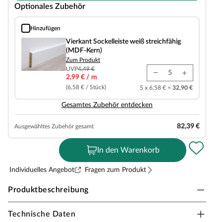
Optionales Zubehör
Hinzufügen
Vierkant Sockelleiste weiß streichfähig (MDF-Kern)
Vierkant Sockelleiste weiß streichfähig
(MDF-Kern)
Zum Produkt
UVP
4,49 €
2,99 € / m
(6,58 € / Stück)
5 x 6,58 € =
32,90 €
Gesamtes Zubehör entdecken
82,39 €
Ausgewähltes Zubehör gesamt
In den Warenkorb
Individuelles Angebot
Fragen zum Produkt
Produktbeschreibung
Technische Daten
BASICfloor Vinylboden LVT Eiche Landgut