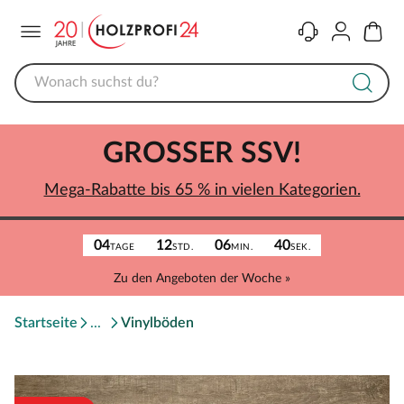
Menü
Kontakt
Konto
Warenk
GROSSER SSV!
Mega-Rabatte bis 65 % in vielen Kategorien.
04
12
06
40
TAGE
STD.
MIN.
SEK.
Zu den Angeboten der Woche »
Startseite
Vinylböden