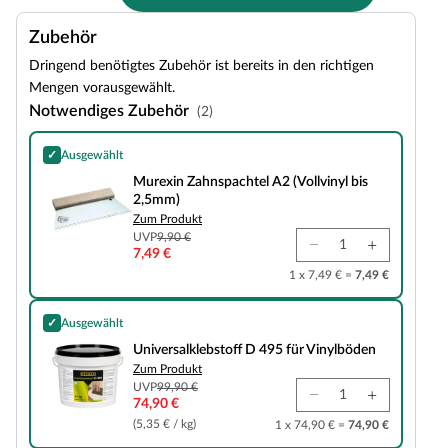
Zubehör
Dringend benötigtes Zubehör ist bereits in den richtigen
Mengen vorausgewählt.
Notwendiges Zubehör
(2)
✓
Ausgewählt
Murexin Zahnspachtel A2 (Vollvinyl bis 2,5mm)
Murexin Zahnspachtel A2 (Vollvinyl bis
2,5mm)
Zum Produkt
UVP
9,90 €
7,49 €
1 x 7,49 € =
7,49 €
✓
Ausgewählt
Universalklebstoff D 495 für Vinylböden
Universalklebstoff D 495 für Vinylböden
Zum Produkt
UVP
99,90 €
74,90 €
(5,35 € / kg)
1 x 74,90 € =
74,90 €