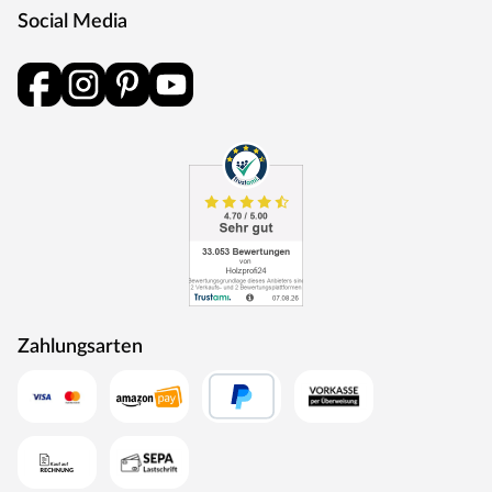
Komponenten: überzeugende Strapazierfähigkeit,
Social Media
formstabile Haltbarkeit der Materialien und stetige
Tiefpreise – für langanhaltende Freude. Zuverlässig,
preisgünstig und ohne viel überflüssiges Drumherum.
Produkthinweise
Um Beschädigungen zu vermeiden, ist es wichtig, das
Produkt vor der Installation vollständig zu
akklimatisieren. Bitte lies zuerst die Verlegeanleitung
sorgfältig durch, um die korrekten Schritte hierfür zu
befolgen.
Zahlungsarten