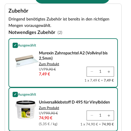
Zubehör
Dringend benötigtes Zubehör ist bereits in den richtigen
Mengen vorausgewählt.
Notwendiges Zubehör
(2)
✓
Ausgewählt
Murexin Zahnspachtel A2 (Vollvinyl bis 2,5mm)
Murexin Zahnspachtel A2 (Vollvinyl bis
2,5mm)
Zum Produkt
UVP
9,90 €
7,49 €
1 x 7,49 € =
7,49 €
✓
Ausgewählt
Universalklebstoff D 495 für Vinylböden
Universalklebstoff D 495 für Vinylböden
Zum Produkt
UVP
99,90 €
74,90 €
(5,35 € / kg)
1 x 74,90 € =
74,90 €