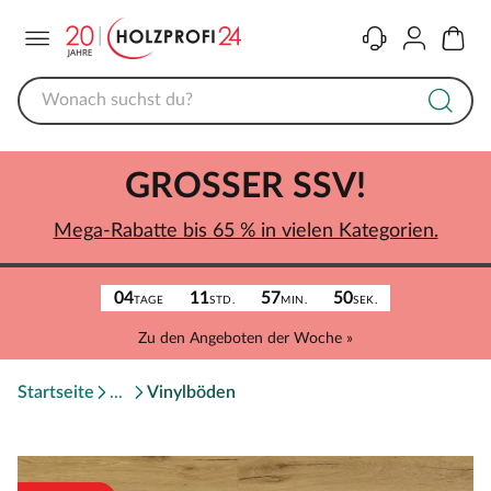
Menü
Kontakt
Konto
Warenk
GROSSER SSV!
Mega-Rabatte bis 65 % in vielen Kategorien.
04
11
57
50
TAGE
STD.
MIN.
SEK.
Zu den Angeboten der Woche »
Startseite
Vinylböden