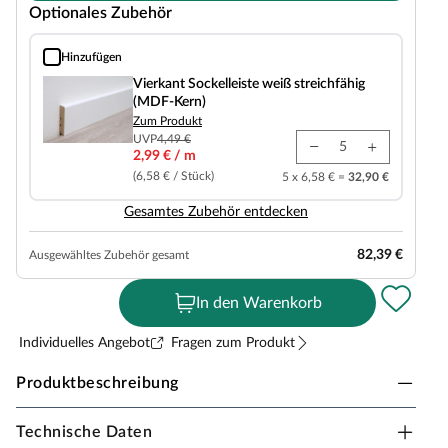
Optionales Zubehör
Hinzufügen
Vierkant Sockelleiste weiß streichfähig (MDF-Kern)
Vierkant Sockelleiste weiß streichfähig
(MDF-Kern)
Zum Produkt
UVP
4,49 €
2,99 € / m
(6,58 € / Stück)
5 x 6,58 € =
32,90 €
Gesamtes Zubehör entdecken
82,39 €
Ausgewähltes Zubehör gesamt
In den Warenkorb
Individuelles Angebot
Fragen zum Produkt
Produktbeschreibung
Technische Daten
BASICfloor Vinylboden Oak Rustic natural