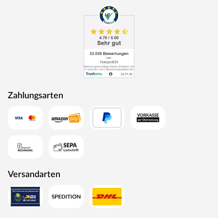
Designböden und den Naturwerkstoff Kork in moderner
Holz- und Fliesenoptik. Als echte Experten im Bereich
der Bodenbeläge achten sie auf Qualität,
Wohngesundheit, Sicherheit und sind stets im modernen
Zeitgeschehen verwurzelt – damit sich deine Familie
über Generationenstabil, trittsicher und mit einem guten
Gefühl im eigenen Zuhause ausleben kann.
Produkthinweise
Zahlungsarten
Um Beschädigungen zu vermeiden, ist es wichtig, das
Produkt vor der Installation vollständig zu
akklimatisieren. Bitte lies zuerst die Verlegeanleitung
sorgfältig durch, um die korrekten Schritte hierfür zu
befolgen.
Versandarten