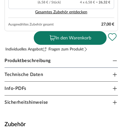
(6,58 € / Stück)
4 x 6,58 € =
26,32 €
Gesamtes Zubehör entdecken
27,00 €
Ausgewähltes Zubehör gesamt
In den Warenkorb
Individuelles Angebot
Fragen zum Produkt
Produktbeschreibung
Technische Daten
Timefloor Vinylboden Premium Klickvinyl
Eiche Natur Landhausdiele
Info-PDFs
Stärke 7 mm, Klick-Verbindung, geeignet für
Feuchträume, Dämmung integriert
Sicherheitshinweise
Vinyl ist ein absoluter Alleskönner und überzeugt mit
einer einfachen Verlegung sowie einem besonders guten
Preis-Leistungs-Verhältnis. Vinylboden eignet sich für
Zubehör