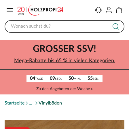
Menü
Kontakt
Konto
Warenk
GROSSER SSV!
Mega-Rabatte bis 65 % in vielen Kategorien.
04
09
50
55
TAGE
STD.
MIN.
SEK.
Zu den Angeboten der Woche »
Startseite
Vinylböden