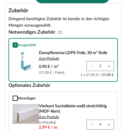
Zubehör
Dringend benötigtes Zubehör ist bereits in den richtigen
Mengen vorausgewählt.
Notwendiges Zubehör
(1)
✓
Ausgewählt
Dampfbremse LDPE-Folie, 30 m² Rolle
Dampfbremse LDPE-Folie, 30 m² Rolle
Zum Produkt
0,90 € / m²
(27,00 € / Paket)
1 x 27,00 € =
27,00 €
Optionales Zubehör
Hinzufügen
Vierkant Sockelleiste weiß streichfähig (MDF-Kern)
Vierkant Sockelleiste weiß streichfähig
(MDF-Kern)
Zum Produkt
UVP
4,49 €
2,99 € / m