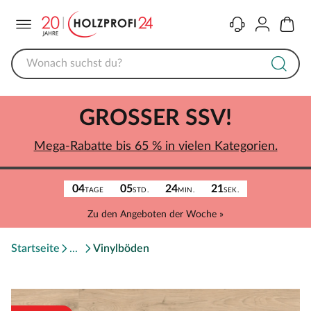
Menü
Kontakt
Konto
Warenk
GROSSER SSV!
Mega-Rabatte bis 65 % in vielen Kategorien.
04
05
24
21
TAGE
STD.
MIN.
SEK.
Zu den Angeboten der Woche »
Startseite
Vinylböden