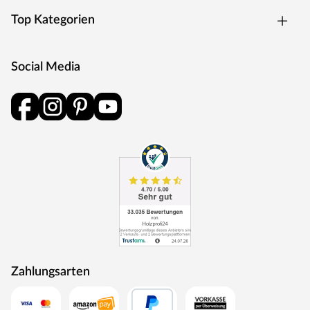
Edelholzparkettböden, wohngesunde Vinyl- und
Top Kategorien
Designböden und den Naturwerkstoff Kork in moderner
Holz- und Fliesenoptik. Als echte Experten im Bereich
der Bodenbeläge achten sie auf Qualität,
Social Media
Wohngesundheit, Sicherheit und sind stets im modernen
Zeitgeschehen verwurzelt – damit sich deine Familie
über Generationenstabil, trittsicher und mit einem guten
Gefühl im eigenen Zuhause ausleben kann.
Zahlungsarten