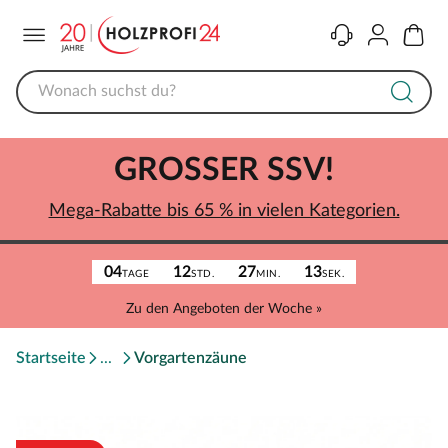
Menü
Kontakt
Konto
Warenk
GROSSER SSV!
Mega-Rabatte bis 65 % in vielen Kategorien.
04
12
27
13
TAGE
STD.
MIN.
SEK.
Zu den Angeboten der Woche »
Startseite
Vorgartenzäune