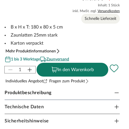
Inhalt: 1 Stück
inkl. MwSt. zzgl.
Versandkosten
Schnelle Lieferzeit
B x H x T: 180 x 80 x 5 cm
Zaunlatten 25mm stark
Karton verpackt
Mehr Produktinformationen
1 bis 3 Werktage
Zaunversand
In den Warenkorb
Individuelles Angebot
Fragen zum Produkt
Produktbeschreibung
Technische Daten
WOODTEX Vorgartenzaun GENUA DIY
Gestalte deinen Eingangsbereich einladend und natürlich
Sicherheitshinweise
– mit dem Vorgartenzaun GENUA DIY aus robustem,