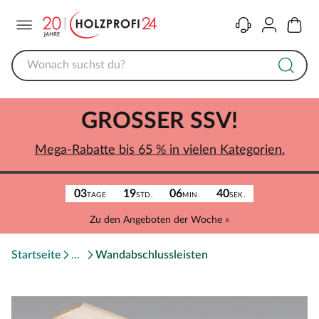
Menü
Kontakt
Konto
Warenk
GROSSER SSV!
Mega-Rabatte bis 65 % in vielen Kategorien.
03
19
06
40
TAGE
STD.
MIN.
SEK.
Zu den Angeboten der Woche »
Startseite
Wandabschlussleisten