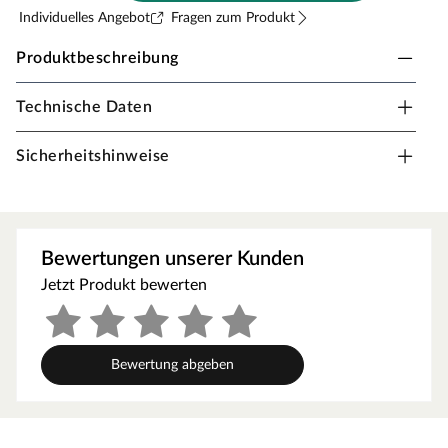
Individuelles Angebot
Fragen zum Produkt
Produktbeschreibung
Technische Daten
MEISTER Faltleiste groß
Eignet sich für alle Winkellösungen zwischen 10° und
Sicherheitshinweise
270°, z.B. Dachschrägen oder Innenecken.
hochwertige Dekorfolie
aus formstabilem MDF
Bewertungen unserer Kunden
einfache Montage
Jetzt Produkt bewerten
Bewertung abgeben