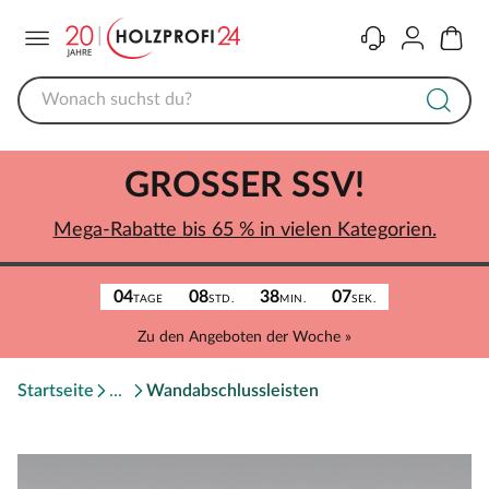
Menü
Kontakt
Konto
Warenk
GROSSER SSV!
Mega-Rabatte bis 65 % in vielen Kategorien.
04
08
38
07
TAGE
STD.
MIN.
SEK.
Zu den Angeboten der Woche »
Startseite
Wandabschlussleisten