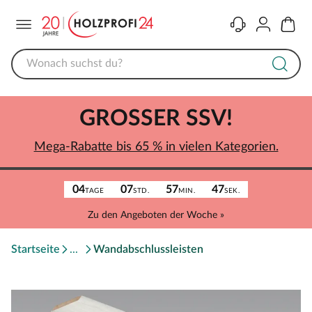
Menü
Kontakt
Konto
Warenk
GROSSER SSV!
Mega-Rabatte bis 65 % in vielen Kategorien.
04
07
57
47
TAGE
STD.
MIN.
SEK.
Zu den Angeboten der Woche »
Startseite
Wandabschlussleisten