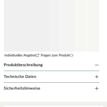
Individuelles Angebot
Fragen zum Produkt
Produktbeschreibung
Technische Daten
MEISTER Hohlkehlleiste
Bietet vielseitige Anwendungen, z.B. als Eckverbindung
Sicherheitshinweise
bei Vertäfelungen und als Fußleiste.
hochwertige Dekorfolie