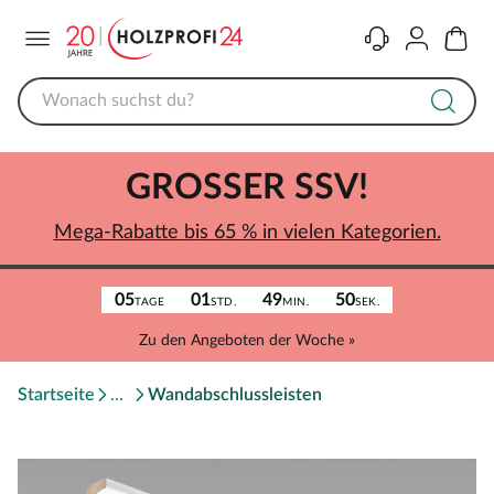
Menü
Kontakt
Konto
Warenk
GROSSER SSV!
Mega-Rabatte bis 65 % in vielen Kategorien.
05
01
49
50
TAGE
STD.
MIN.
SEK.
Zu den Angeboten der Woche »
Startseite
Wandabschlussleisten