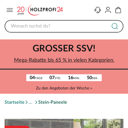
Menü
Kontakt
Konto
Warenk
GROSSER SSV!
Mega-Rabatte bis 65 % in vielen Kategorien.
04
07
16
50
TAGE
STD.
MIN.
SEK.
Zu den Angeboten der Woche »
Startseite
Stein-Paneele