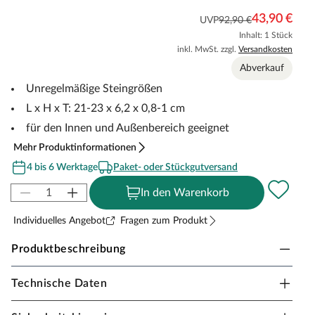
43,90 €
UVP
92,90 €
Inhalt: 1 Stück
inkl. MwSt. zzgl.
Versandkosten
Abverkauf
Unregelmäßige Steingrößen
L x H x T: 21-23 x 6,2 x 0,8-1 cm
für den Innen und Außenbereich geeignet
Mehr Produktinformationen
4 bis 6 Werktage
Paket- oder Stückgutversand
In den Warenkorb
Individuelles Angebot
Fragen zum Produkt
Produktbeschreibung
Technische Daten
Wandpaneele Steinriemchen
Zeitloser Lifestyle für drinnen und draußen