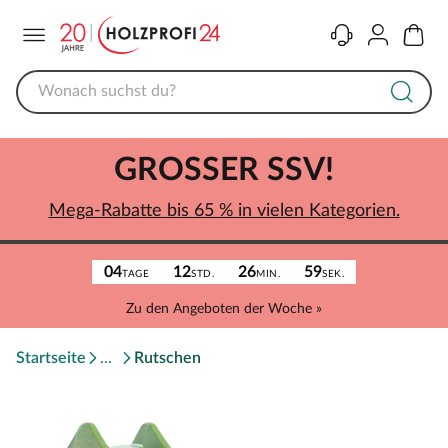
Menü
Kontakt
Konto
Warenk
GROSSER SSV!
Mega-Rabatte bis 65 % in vielen Kategorien.
04
12
26
59
TAGE
STD.
MIN.
SEK.
Zu den Angeboten der Woche »
Startseite
Rutschen