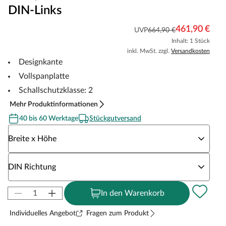
DIN-Links
461,90 €
UVP
664,90 €
Inhalt: 1 Stück
inkl. MwSt. zzgl.
Versandkosten
Designkante
Vollspanplatte
Schallschutzklasse: 2
Mehr Produktinformationen
40 bis 60 Werktage
Stückgutversand
Wähle eine Breite x Höhe
Breite x Höhe
Wähle eine DIN Richtung
DIN Richtung
In den Warenkorb
Individuelles Angebot
Fragen zum Produkt