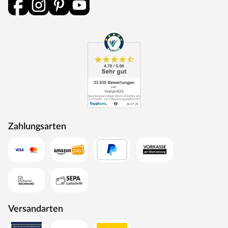
Schloss, weshalb Profilzylinderschlösser gerne bei Haus-
und Eingangstüren verwendet werden. Die
Sperrelemente im Inneren des Schlosses lassen sich nur
durch den dazugehörigen Schlüssel entsperren und jedes
Schloss-Schlüssel-Paar ist einzigartig. Türen mit einem
Profilzylinderschloss sind auf der Innenseite mit einem
Drücker zu öffnen, von der Außenseite muss
aufgeschlossen werden.
Türband
Diese Tür besitzt die 3-teiligen Türbänder V 0026 aus
Zahlungsarten
Stahl mit vernickelter Oberfläche. Diese Türbänder sind
noch stabiler als die zweiteiligen und eignen sich
besonders gut für schwere, große Türen oder jene mit
starker Beanspruchung. Der obere und untere Teil des
Türbandes sind mit einem Gewinde ausgestattet und
werden an der Tür befestigt. Der mittlere Teil mit zwei
Schraubgewinden wird mit der Zarge verschraubt. Alle
Versandarten
drei Teile sind durch einen Stift verbunden.