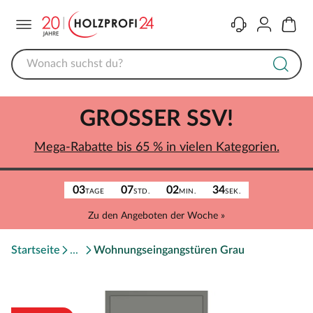
Menü
Kontakt
Konto
Warenk
GROSSER SSV!
Mega-Rabatte bis 65 % in vielen Kategorien.
03
07
02
34
TAGE
STD.
MIN.
SEK.
Zu den Angeboten der Woche »
Startseite
Wohnungseingangstüren Grau