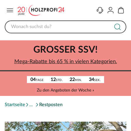
Menü
Kontakt
Konto
Warenk
GROSSER SSV!
Mega-Rabatte bis 65 % in vielen Kategorien.
04
12
22
34
TAGE
STD.
MIN.
SEK.
Zu den Angeboten der Woche »
Startseite
Restposten