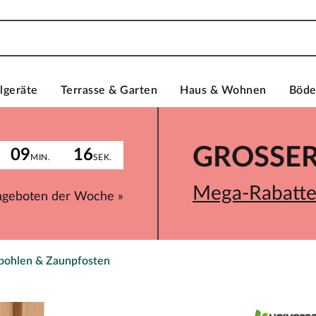
lgeräte
Terrasse & Garten
Haus & Wohnen
Böd
GROSSER 
09
16
MIN.
SEK.
Mega-Rabatte 
ngeboten der Woche »
bohlen & Zaunpfosten