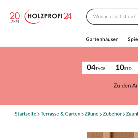
Gartenhäuser
Spie
04
10
TAGE
STD.
Zu den A
Startseite
Terrasse & Garten
Zäune
Zubehör
Zaun