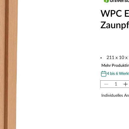
WPC Ec
Zaunpf
211 x 10 x
Mehr Produkti
4 bis 6 Werk
Individuelles A