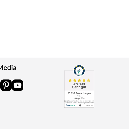
 Media