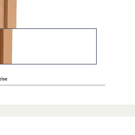
eise
npfosten
ng für langlebige Zaunanlagen: Sie überzeugen
ngsbeständigkeit. Der braune Eckpfosten setzt
inen stabilen Richtungswechsel – ideal für eine