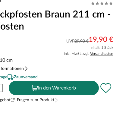
kpfosten Braun 211 cm -
osten
19,90 €
UVP
29,90 €
Inhalt: 1 Stück
inkl. MwSt. zzgl.
Versandkosten
 10 cm
nformationen
tage
Zaunversand
In den Warenkorb
ngebot
Fragen zum Produkt