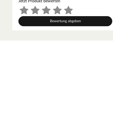
Jetzt Produkt bewerten
WPC ist eine Mischung aus Naturfasern und Kunststoff, d
pflegeleicht ist. Es lässt sich bequem mit einem Lappen u
naturfaserverstärkten Holzwerkstoffen wie WPC sind Far
Bewertung abgeben
produktions- und chargenbedingt schwanken. Mit einem p
Farbqualität des WPC-Zauns erhalten und vor Vergrauun
Universo – alles für den Garten
Das niederländische Unternehmen Universo umfasst mit 
an Gartenartikeln mit hoher Kompetenz im Bereich Garte
Bear County steht für sorgfältige Herstellung. Ausstrahlu
dabei die Grundlage für den bewussten Umgang mit unser