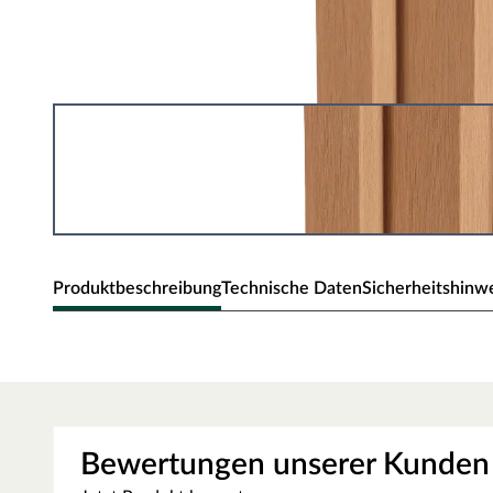
Produktbeschreibung
Technische Daten
Sicherheitshinw
WPC Eckpfosten Braun 211 cm - Zau
WPC-Pfosten bieten eine moderne und pflegeleichte Lösu
durch hohe Stabilität, Widerstandsfähigkeit und Witteru
warme, natürliche Akzente und ermöglicht an Zaunecken e
Bewertungen unserer Kunden
harmonische Integration in grüne Gartenlandschaften.