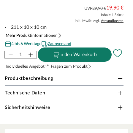
19,90 €
UVP
29,90 €
Inhalt: 1 Stück
inkl. MwSt. zzgl.
Versandkosten
211 x 10 x 10 cm
Mehr Produktinformationen
4 bis 6 Werktage
Zaunversand
In den Warenkorb
Individuelles Angebot
Fragen zum Produkt
Produktbeschreibung
Technische Daten
WPC Eckpfosten Grau 211 cm - WPC
Pfosten
Sicherheitshinweise
WPC-Pfosten bieten eine moderne und pflegeleichte
Lösung für langlebige Zaunanlagen: Sie überzeugen
durch hohe Stabilität, Widerstandsfähigkeit und