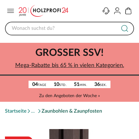
Menü
Kontakt
Konto
Warenk
GROSSER SSV!
Mega-Rabatte bis 65 % in vielen Kategorien.
04
10
51
36
TAGE
STD.
MIN.
SEK.
Zu den Angeboten der Woche »
Startseite
Zaunbohlen & Zaunpfosten