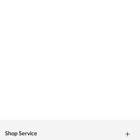
Bear County steht für sorgfältige Herstellung.
Ausstrahlung, Benutzerfreundlichkeit und Qualität
stellen dabei die Grundlage für den bewussten Umgang
mit unserer Umwelt und für das gute Leben im Freien.
Shop Service