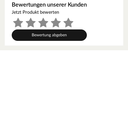
Witterungsbeständigkeit. In stilvollem Grau gehalten,
Bewertungen unserer Kunden
verbindet der Eckpfosten zwei Zaunfelder im rechten
Jetzt Produkt bewerten
Winkel und unterstreicht mit seiner neutralen
Farbgebung eine moderne Gestaltungslinie.
WPC ist eine Mischung aus Naturfasern und Kunststoff,
die sehr stabil, verwitterungsfrei und besonders
Bewertung abgeben
pflegeleicht ist. Es lässt sich bequem mit einem Lappen
und klarem Wasser reinigen. Bei naturfaserverstärkten
Holzwerkstoffen wie WPC sind Farbunterschiede völlig
typisch und können produktions- und chargenbedingt
schwanken. Mit einem pigmentierten Pflege- oder
Schutzmittel kann die Farbqualität des WPC-Zauns
erhalten und vor Vergrauung geschützt werden.
Universo – alles für den Garten
Das niederländische Unternehmen Universo umfasst mit
seiner Marke „Bear County“ ein großes Sortiment an
Gartenartikeln mit hoher Kompetenz im Bereich
Gartenhäuser, Terrassenbeläge, Zäune und Spielgeräte.