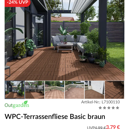
-24% UVP
Artikel-Nr.: L7100110
WPC-Terrassenfliese Basic braun
3,79 €
UVP
4,99 €