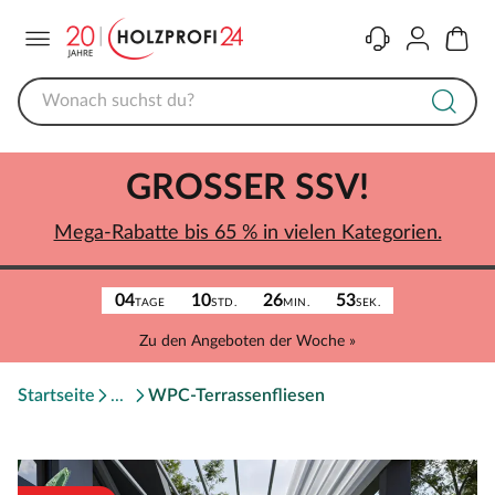
Menü
Kontakt
Konto
Warenk
GROSSER SSV!
Mega-Rabatte bis 65 % in vielen Kategorien.
04
10
26
53
TAGE
STD.
MIN.
SEK.
Zu den Angeboten der Woche »
Startseite
WPC-Terrassenfliesen