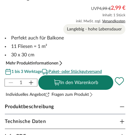
2,99 €
UVP
4,99 €
Inhalt: 1 Stück
inkl. MwSt. zzgl.
Versandkosten
Langlebig - hohe Lebensdauer
Perfekt auch für Balkone
11 Fliesen = 1 m²
30 x 30 cm
Mehr Produktinformationen
1 bis 3 Werktage
Paket- oder Stückgutversand
In den Warenkorb
Individuelles Angebot
Fragen zum Produkt
Produktbeschreibung
Technische Daten
WPC-Terrassenfliese geriffelt dunkelgrau
Ideal auch für den Barfußbereich einsetzbar. Die