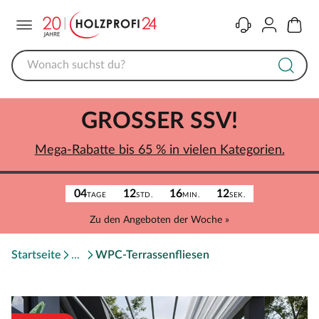
Menü
Kontakt
Konto
Warenk
GROSSER SSV!
Mega-Rabatte bis 65 % in vielen Kategorien.
04
12
16
12
TAGE
STD.
MIN.
SEK.
Zu den Angeboten der Woche »
Startseite
WPC-Terrassenfliesen