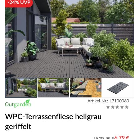
-24% UVP
Artikel-Nr.: L7100060
WPC-Terrassenfliese hellgrau
geriffelt
6,79 €
UVP
8,99 €