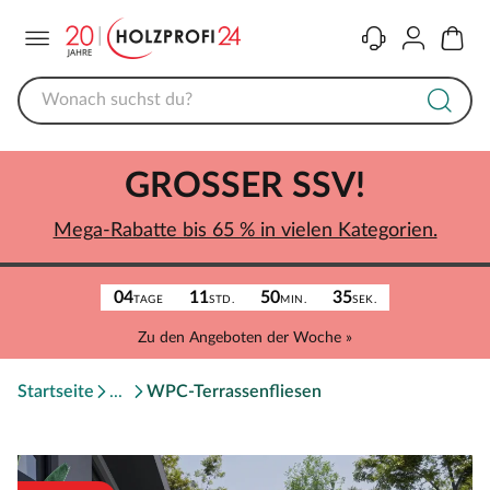
Menü
Kontakt
Konto
Warenk
GROSSER SSV!
Mega-Rabatte bis 65 % in vielen Kategorien.
04
11
50
35
TAGE
STD.
MIN.
SEK.
Zu den Angeboten der Woche »
Startseite
WPC-Terrassenfliesen