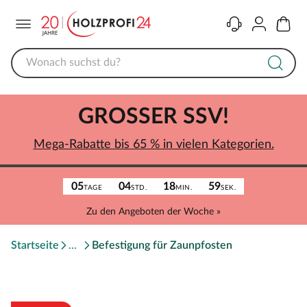
Menü
Kontakt
Konto
Warenk
GROSSER SSV!
Mega-Rabatte bis 65 % in vielen Kategorien.
05
04
18
59
TAGE
STD.
MIN.
SEK.
Zu den Angeboten der Woche »
Startseite
Befestigung für Zaunpfosten