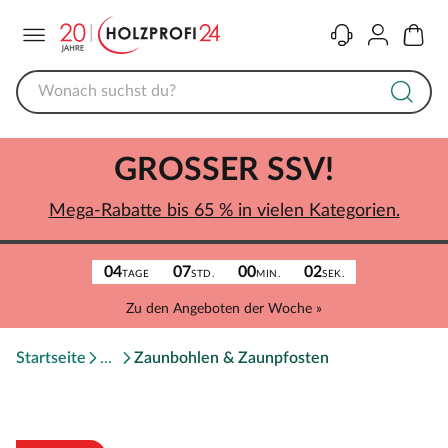
Menü
Kontakt
Konto
Warenk
GROSSER SSV!
Mega-Rabatte bis 65 % in vielen Kategorien.
04
07
00
02
TAGE
STD.
MIN.
SEK.
Zu den Angeboten der Woche »
Startseite
Zaunbohlen & Zaunpfosten