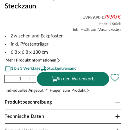
Steckzaun
79,90 €
UVP
89,90 €
Inhalt: 1 Stück
inkl. MwSt. zzgl.
Versandkosten
Zwischen und Eckpfosten
inkl. Pfostenträger
6,8 x 6,8 x 180 cm
Mehr Produktinformationen
1 bis 3 Werktage
Stückgutversand
In den Warenkorb
Individuelles Angebot
Fragen zum Produkt
Produktbeschreibung
Technische Daten
WPC Zaunpfosten Anthrazit 180 cm inkl.
Pfostenträger - Alupfosten für Steckzaun